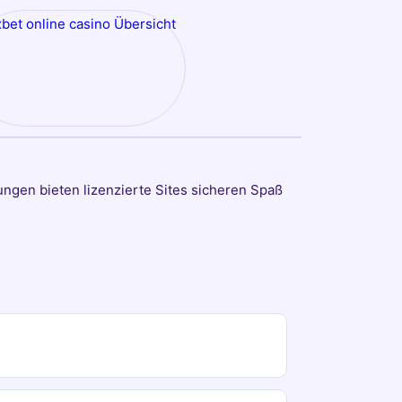
bet online casino Übersicht
ungen bieten lizenzierte Sites sicheren Spaß