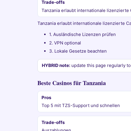
Trade-offs
Tanzania erlaubt internationale lizenzierte
Tanzania erlaubt internationale lizenzierte C
1. Ausländische Lizenzen prüfen
2. VPN optional
3. Lokale Gesetze beachten
HYBRID note:
update this page regularly to 
Beste Casinos für Tanzania
Pros
Top 5 mit TZS-Support und schnellen
Trade-offs
Auszahlungen.