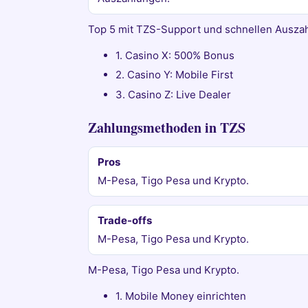
Top 5 mit TZS-Support und schnellen Ausza
1. Casino X: 500% Bonus
2. Casino Y: Mobile First
3. Casino Z: Live Dealer
Zahlungsmethoden in TZS
Pros
M-Pesa, Tigo Pesa und Krypto.
Trade-offs
M-Pesa, Tigo Pesa und Krypto.
M-Pesa, Tigo Pesa und Krypto.
1. Mobile Money einrichten