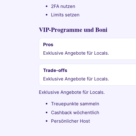
2FA nutzen
Limits setzen
VIP-Programme und Boni
Pros
Exklusive Angebote für Locals.
Trade-offs
Exklusive Angebote für Locals.
Exklusive Angebote für Locals.
Treuepunkte sammeln
Cashback wöchentlich
Persönlicher Host