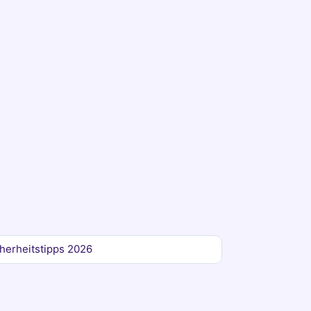
herheitstipps 2026