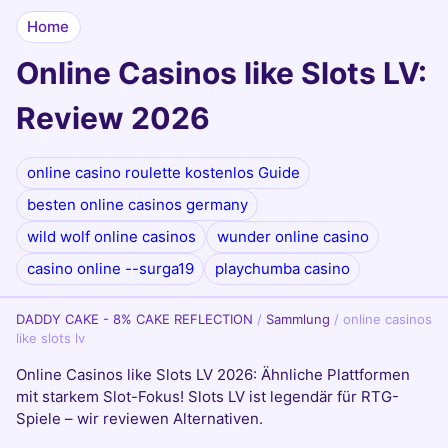
Home
Online Casinos like Slots LV:
Review 2026
online casino roulette kostenlos Guide
besten online casinos germany
wild wolf online casinos
wunder online casino
casino online --surga19
playchumba casino
DADDY CAKE - 8% CAKE REFLECTION
/
Sammlung
/
online casinos
like slots lv
Online Casinos like Slots LV 2026: Ähnliche Plattformen
mit starkem Slot-Fokus! Slots LV ist legendär für RTG-
Spiele – wir reviewen Alternativen.