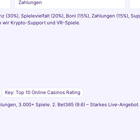
Zahlungen
z (30%), Spielevielfalt (20%), Boni (15%), Zahlungen (15%), Sup
n wir Krypto-Support und VR-Spiele.
Key: Top 10 Online Casinos Rating
hlungen, 3.000+ Spiele. 2. Bet365 (9.6) – Starkes Live-Angebot.