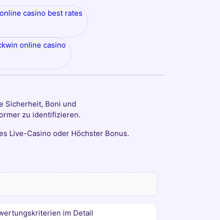
 online casino best rates
ckwin online casino
e Sicherheit, Boni und
rmer zu identifizieren.
es Live-Casino oder Höchster Bonus.
ertungskriterien im Detail