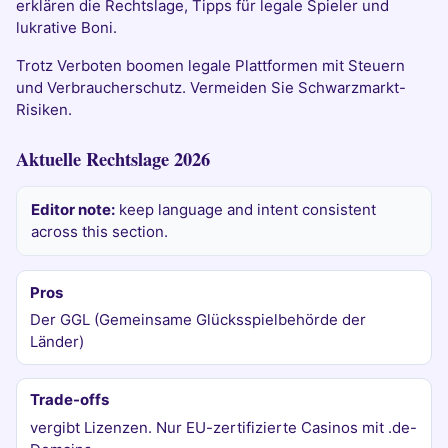
erklären die Rechtslage, Tipps für legale Spieler und
lukrative Boni.
Trotz Verboten boomen legale Plattformen mit Steuern
und Verbraucherschutz. Vermeiden Sie Schwarzmarkt-
Risiken.
Aktuelle Rechtslage 2026
Editor note:
keep language and intent consistent
across this section.
Pros
Der GGL (Gemeinsame Glücksspielbehörde der
Länder)
Trade-offs
vergibt Lizenzen. Nur EU-zertifizierte Casinos mit .de-