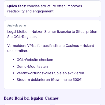
Quick fact:
concise structure often improves
readability and engagement.
Analysis panel
Legal bleiben: Nutzen Sie nur lizenzierte Sites, prüfen
Sie GGL-Register.
Vermeiden: VPNs für ausländische Casinos – riskant
und strafbar.
GGL-Website checken
Demo-Modi testen
Verantwortungsvolles Spielen aktivieren
Steuern deklarieren (Gewinne ab 500€)
Beste Boni bei legalen Casinos