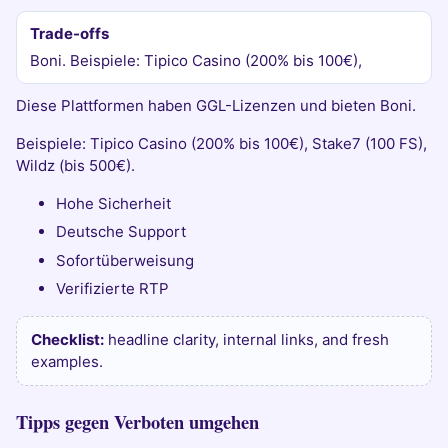
Trade-offs
Boni. Beispiele: Tipico Casino (200% bis 100€),
Diese Plattformen haben GGL-Lizenzen und bieten Boni.
Beispiele: Tipico Casino (200% bis 100€), Stake7 (100 FS),
Wildz (bis 500€).
Hohe Sicherheit
Deutsche Support
Sofortüberweisung
Verifizierte RTP
Checklist:
headline clarity, internal links, and fresh
examples.
Tipps gegen Verboten umgehen