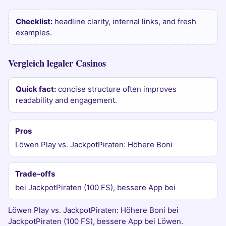
Checklist:
headline clarity, internal links, and fresh
examples.
Vergleich legaler Casinos
Quick fact:
concise structure often improves
readability and engagement.
Pros
Löwen Play vs. JackpotPiraten: Höhere Boni
Trade-offs
bei JackpotPiraten (100 FS), bessere App bei
Löwen Play vs. JackpotPiraten: Höhere Boni bei
JackpotPiraten (100 FS), bessere App bei Löwen.