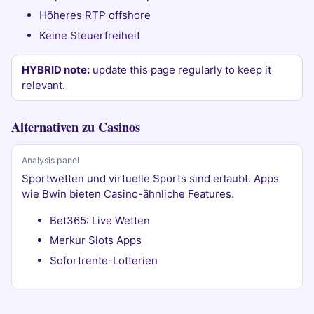
Höheres RTP offshore
Keine Steuerfreiheit
HYBRID note:
update this page regularly to keep it
relevant.
Alternativen zu Casinos
Analysis panel
Sportwetten und virtuelle Sports sind erlaubt. Apps
wie Bwin bieten Casino-ähnliche Features.
Bet365: Live Wetten
Merkur Slots Apps
Sofortrente-Lotterien