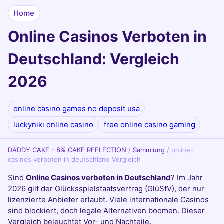
Home
Online Casinos Verboten in
Deutschland: Vergleich
2026
online casino games no deposit usa
luckyniki online casino
free online casino gaming
DADDY CAKE - 8% CAKE REFLECTION
/
Sammlung
/
online-
casinos verboten in deutschland Vergleich
Sind
Online Casinos verboten in Deutschland
? Im Jahr
2026 gilt der Glücksspielstaatsvertrag (GlüStV), der nur
lizenzierte Anbieter erlaubt. Viele internationale Casinos
sind blockiert, doch legale Alternativen boomen. Dieser
Vergleich beleuchtet Vor- und Nachteile.