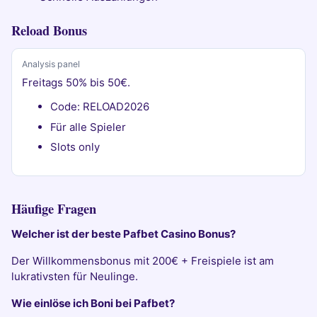
Reload Bonus
Analysis panel
Freitags 50% bis 50€.
Code: RELOAD2026
Für alle Spieler
Slots only
Häufige Fragen
Welcher ist der beste Pafbet Casino Bonus?
Der Willkommensbonus mit 200€ + Freispiele ist am
lukrativsten für Neulinge.
Wie einlöse ich Boni bei Pafbet?