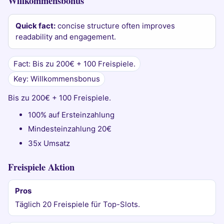
Willkommensbonus
Quick fact:
concise structure often improves
readability and engagement.
Fact: Bis zu 200€ + 100 Freispiele.
Key: Willkommensbonus
Bis zu 200€ + 100 Freispiele.
100% auf Ersteinzahlung
Mindesteinzahlung 20€
35x Umsatz
Freispiele Aktion
Pros
Täglich 20 Freispiele für Top-Slots.