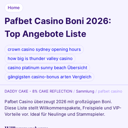
Home
Pafbet Casino Boni 2026:
Top Angebote Liste
crown casino sydney opening hours
how big is thunder valley casino
casino platinum sunny beach Übersicht
gängigsten casino-bonus arten Vergleich
DADDY CAKE - 8% CAKE REFLECTION
/
Sammlung
/
pafbet casino
Pafbet Casino überzeugt 2026 mit großzügigen Boni.
Diese Liste stellt Willkommenspakete, Freispiele und VIP-
Vorteile vor. Ideal für Neulinge und Stammspieler.