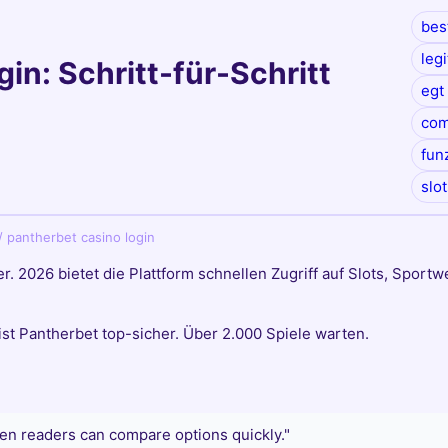
bes
leg
in: Schritt-für-Schritt
egt
com
fun
slo
/
pantherbet casino login
r. 2026 bietet die Plattform schnellen Zugriff auf Slots, Sport
ist Pantherbet top-sicher. Über 2.000 Spiele warten.
hen readers can compare options quickly."