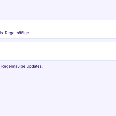
Ns. Regelmäßige
. Regelmäßige Updates.