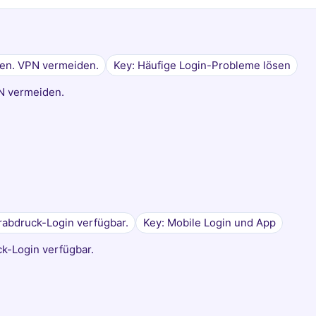
zen. VPN vermeiden.
Key: Häufige Login-Probleme lösen
N vermeiden.
rabdruck-Login verfügbar.
Key: Mobile Login und App
k-Login verfügbar.