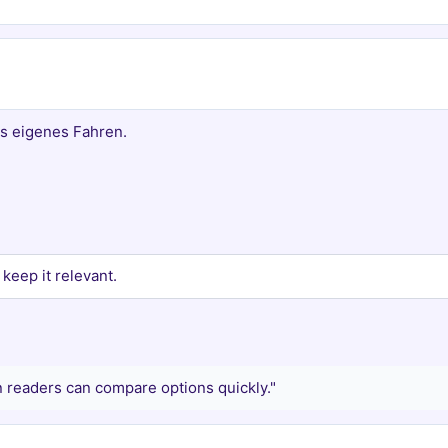
ls eigenes Fahren.
keep it relevant.
n readers can compare options quickly."