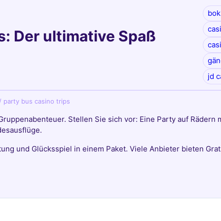
bok
cas
s: Der ultimative Spaß
cas
gän
jd 
/
party bus casino trips
 Gruppenabenteuer. Stellen Sie sich vor: Eine Party auf Rädern 
desausflüge.
ung und Glücksspiel in einem Paket. Viele Anbieter bieten Grat