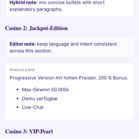
Hybrid note:
mix concise bullets with short
explanatory paragraphs.
Casino 2: Jackpot-Edition
Editor note:
keep language and intent consistent
across this section.
Analysis panel
Progressive Version mit hohen Preisen. 200 % Bonus.
Max-Gewinn 50.000x
Demo verfügbar
Live-Chat
Casino 3: VIP-Pearl