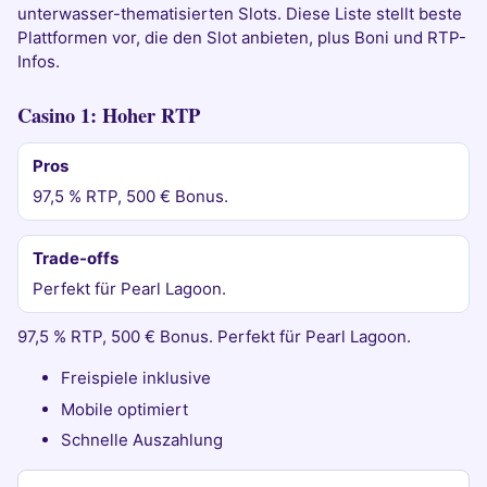
unterwasser-thematisierten Slots. Diese Liste stellt beste
Plattformen vor, die den Slot anbieten, plus Boni und RTP-
Infos.
Casino 1: Hoher RTP
Pros
97,5 % RTP, 500 € Bonus.
Trade-offs
Perfekt für Pearl Lagoon.
97,5 % RTP, 500 € Bonus. Perfekt für Pearl Lagoon.
Freispiele inklusive
Mobile optimiert
Schnelle Auszahlung