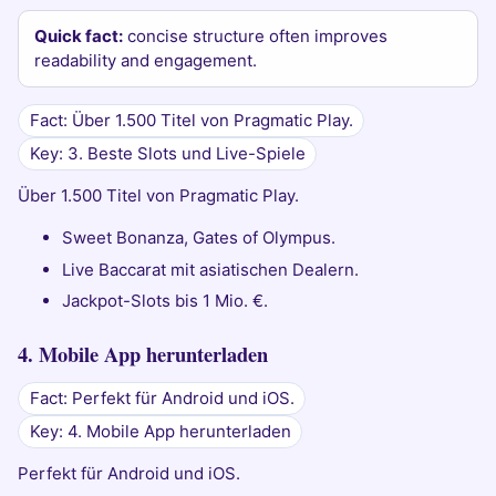
Quick fact:
concise structure often improves
readability and engagement.
Fact: Über 1.500 Titel von Pragmatic Play.
Key: 3. Beste Slots und Live-Spiele
Über 1.500 Titel von Pragmatic Play.
Sweet Bonanza, Gates of Olympus.
Live Baccarat mit asiatischen Dealern.
Jackpot-Slots bis 1 Mio. €.
4. Mobile App herunterladen
Fact: Perfekt für Android und iOS.
Key: 4. Mobile App herunterladen
Perfekt für Android und iOS.