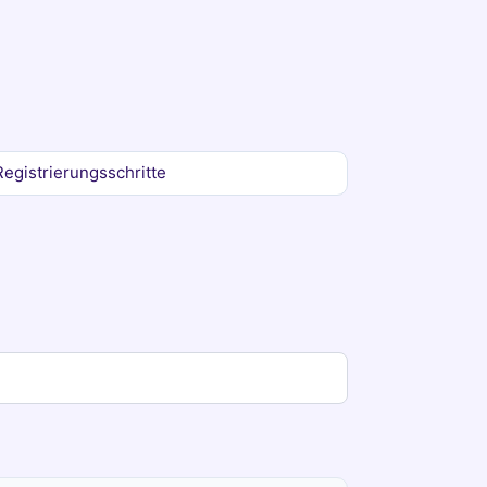
Registrierungsschritte