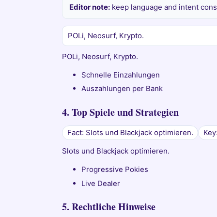
Editor note:
keep language and intent consi
POLi, Neosurf, Krypto.
POLi, Neosurf, Krypto.
Schnelle Einzahlungen
Auszahlungen per Bank
4. Top Spiele und Strategien
Fact: Slots und Blackjack optimieren.
Key
Slots und Blackjack optimieren.
Progressive Pokies
Live Dealer
5. Rechtliche Hinweise