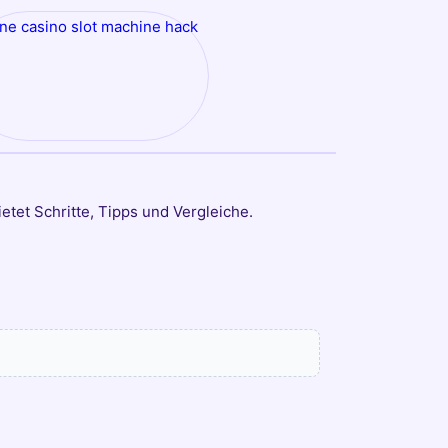
ine casino slot machine hack
etet Schritte, Tipps und Vergleiche.