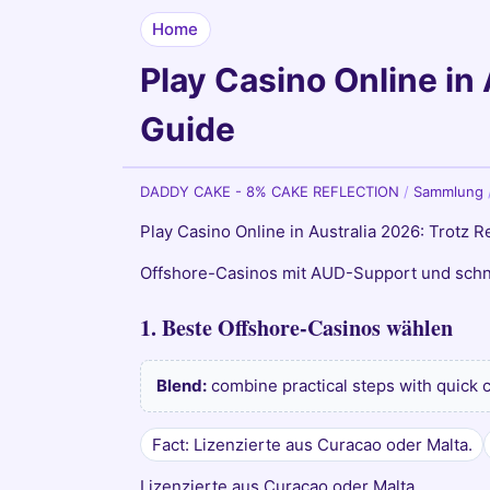
Home
Play Casino Online in 
Guide
DADDY CAKE - 8% CAKE REFLECTION
/
Sammlung
Play Casino Online in Australia 2026: Trotz 
Offshore-Casinos mit AUD-Support und schn
1. Beste Offshore-Casinos wählen
Blend:
combine practical steps with quick 
Fact: Lizenzierte aus Curacao oder Malta.
Lizenzierte aus Curacao oder Malta.