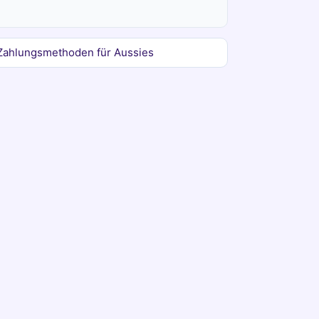
 Zahlungsmethoden für Aussies