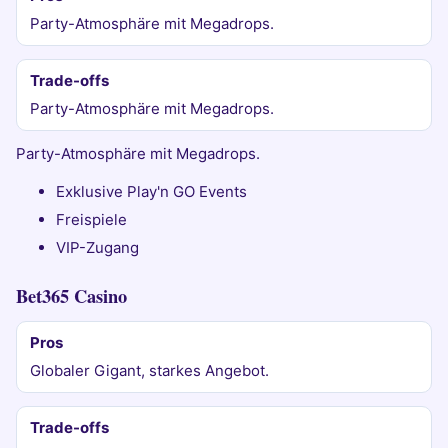
Party-Atmosphäre mit Megadrops.
Trade-offs
Party-Atmosphäre mit Megadrops.
Party-Atmosphäre mit Megadrops.
Exklusive Play'n GO Events
Freispiele
VIP-Zugang
Bet365 Casino
Pros
Globaler Gigant, starkes Angebot.
Trade-offs