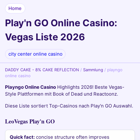
Home
Play'n GO Online Casino:
Vegas Liste 2026
city center online casino
DADDY CAKE - 8% CAKE REFLECTION
/
Sammlung
/
playngo
online casino
Playngo Online Casino
Highlights 2026! Beste Vegas-
Style Plattformen mit Book of Dead und Reactoonz.
Diese Liste sortiert Top-Casinos nach Play'n GO Auswahl.
LeoVegas Play'n GO
Quick fact:
concise structure often improves