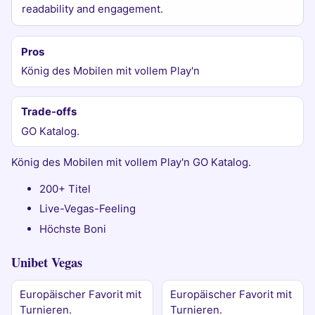
readability and engagement.
Pros
König des Mobilen mit vollem Play'n
Trade-offs
GO Katalog.
König des Mobilen mit vollem Play'n GO Katalog.
200+ Titel
Live-Vegas-Feeling
Höchste Boni
Unibet Vegas
Europäischer Favorit mit
Europäischer Favorit mit
Turnieren.
Turnieren.