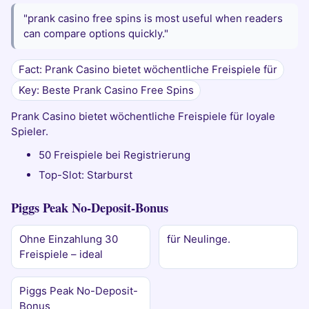
"prank casino free spins is most useful when readers
can compare options quickly."
Fact: Prank Casino bietet wöchentliche Freispiele für
Key: Beste Prank Casino Free Spins
Prank Casino bietet wöchentliche Freispiele für loyale
Spieler.
50 Freispiele bei Registrierung
Top-Slot: Starburst
Piggs Peak No-Deposit-Bonus
Ohne Einzahlung 30
für Neulinge.
Freispiele – ideal
Piggs Peak No-Deposit-
Bonus