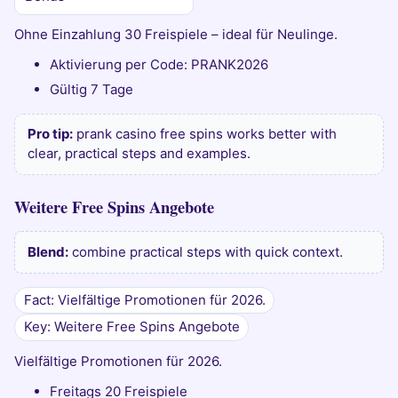
Ohne Einzahlung 30 Freispiele – ideal für Neulinge.
Aktivierung per Code: PRANK2026
Gültig 7 Tage
Pro tip:
prank casino free spins works better with
clear, practical steps and examples.
Weitere Free Spins Angebote
Blend:
combine practical steps with quick context.
Fact: Vielfältige Promotionen für 2026.
Key: Weitere Free Spins Angebote
Vielfältige Promotionen für 2026.
Freitags 20 Freispiele