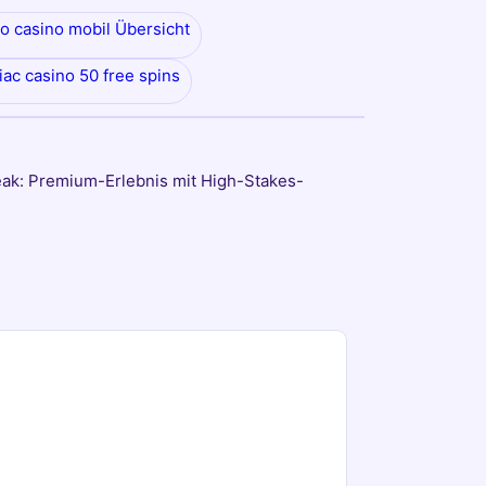
o casino mobil Übersicht
iac casino 50 free spins
Steak: Premium-Erlebnis mit High-Stakes-