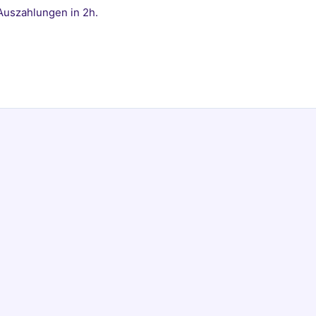
 Auszahlungen in 2h.