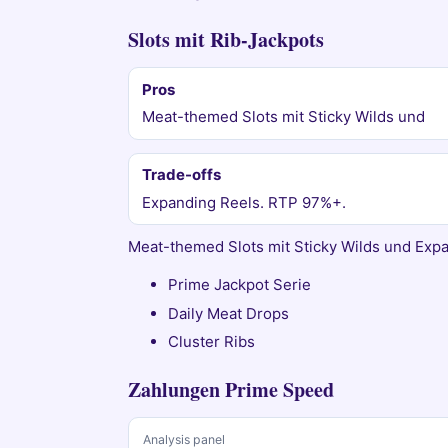
Slots mit Rib-Jackpots
Pros
Meat-themed Slots mit Sticky Wilds und
Trade-offs
Expanding Reels. RTP 97%+.
Meat-themed Slots mit Sticky Wilds und Exp
Prime Jackpot Serie
Daily Meat Drops
Cluster Ribs
Zahlungen Prime Speed
Analysis panel