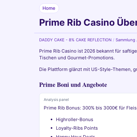
Home
Prime Rib Casino Übe
DADDY CAKE - 8% CAKE REFLECTION
/
Sammlung
Prime Rib Casino ist 2026 bekannt für saftig
Tischen und Gourmet-Promotions.
Die Plattform glänzt mit US-Style-Themen, g
Prime Boni und Angebote
Analysis panel
Prime Rib Bonus: 300% bis 3000€ für Fleis
Highroller-Bonus
Loyalty-Ribs Points
Happy Hour Deals