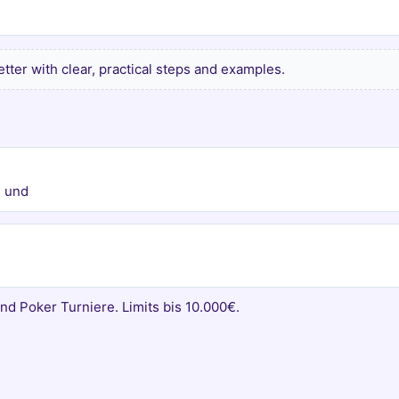
tter with clear, practical steps and examples.
n und
nd Poker Turniere. Limits bis 10.000€.