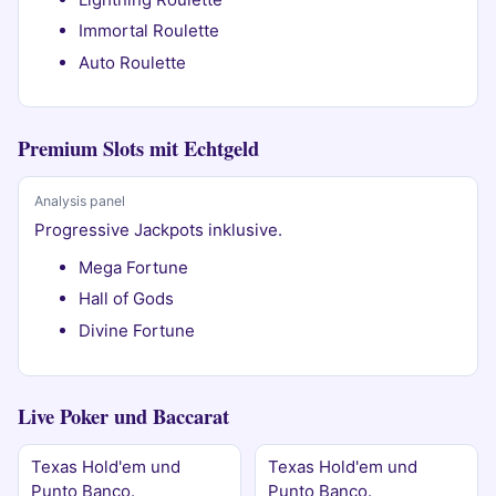
Immortal Roulette
Auto Roulette
Premium Slots mit Echtgeld
Analysis panel
Progressive Jackpots inklusive.
Mega Fortune
Hall of Gods
Divine Fortune
Live Poker und Baccarat
Texas Hold'em und
Texas Hold'em und
Punto Banco.
Punto Banco.