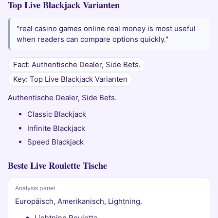
Top Live Blackjack Varianten
"real casino games online real money is most useful
when readers can compare options quickly."
Fact: Authentische Dealer, Side Bets.
Key: Top Live Blackjack Varianten
Authentische Dealer, Side Bets.
Classic Blackjack
Infinite Blackjack
Speed Blackjack
Beste Live Roulette Tische
Analysis panel
Europäisch, Amerikanisch, Lightning.
Lightning Roulette