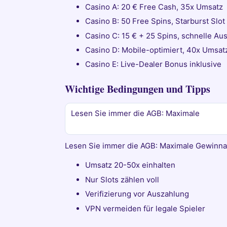
Casino A: 20 € Free Cash, 35x Umsatz
Casino B: 50 Free Spins, Starburst Slot
Casino C: 15 € + 25 Spins, schnelle Au
Casino D: Mobile-optimiert, 40x Umsat
Casino E: Live-Dealer Bonus inklusive
Wichtige Bedingungen und Tipps
Lesen Sie immer die AGB: Maximale
Lesen Sie immer die AGB: Maximale Gewinnaus
Umsatz 20-50x einhalten
Nur Slots zählen voll
Verifizierung vor Auszahlung
VPN vermeiden für legale Spieler