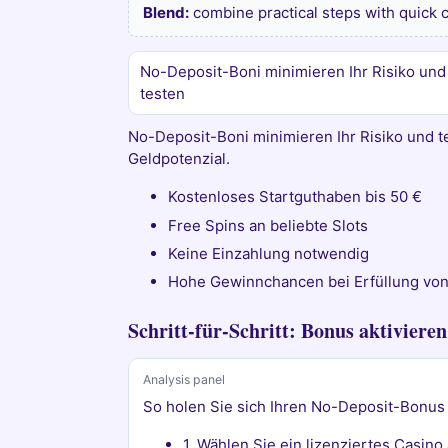
Blend:
combine practical steps with quick 
No-Deposit-Boni minimieren Ihr Risiko und
testen
No-Deposit-Boni minimieren Ihr Risiko und te
Geldpotenzial.
Kostenloses Startguthaben bis 50 €
Free Spins an beliebte Slots
Keine Einzahlung notwendig
Hohe Gewinnchancen bei Erfüllung vo
Schritt-für-Schritt: Bonus aktivieren
Analysis panel
So holen Sie sich Ihren No-Deposit-Bonus 
1. Wählen Sie ein lizenziertes Casino