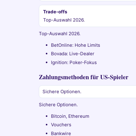
Trade-offs
Top-Auswahl 2026.
Top-Auswahl 2026.
BetOnline: Hohe Limits
Bovada: Live-Dealer
Ignition: Poker-Fokus
Zahlungsmethoden für US-Spieler
Sichere Optionen.
Sichere Optionen.
Bitcoin, Ethereum
Vouchers
Bankwire