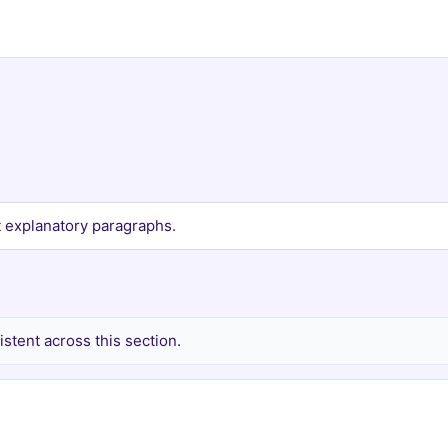
t explanatory paragraphs.
stent across this section.