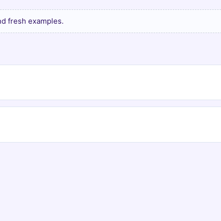
and fresh examples.