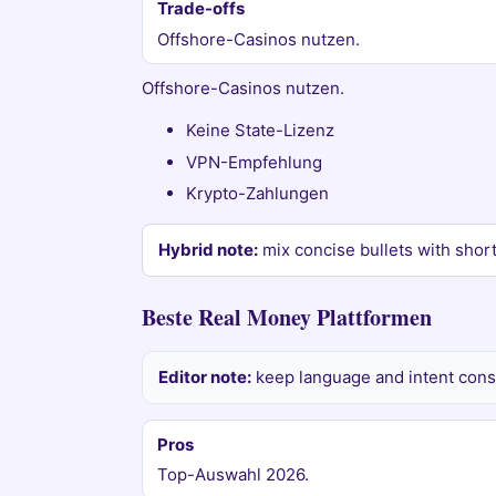
Trade-offs
Offshore-Casinos nutzen.
Offshore-Casinos nutzen.
Keine State-Lizenz
VPN-Empfehlung
Krypto-Zahlungen
Hybrid note:
mix concise bullets with shor
Beste Real Money Plattformen
Editor note:
keep language and intent consi
Pros
Top-Auswahl 2026.