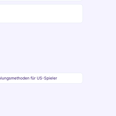
hlungsmethoden für US-Spieler