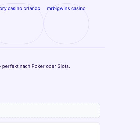
tory casino orlando
mrbigwins casino
 perfekt nach Poker oder Slots.