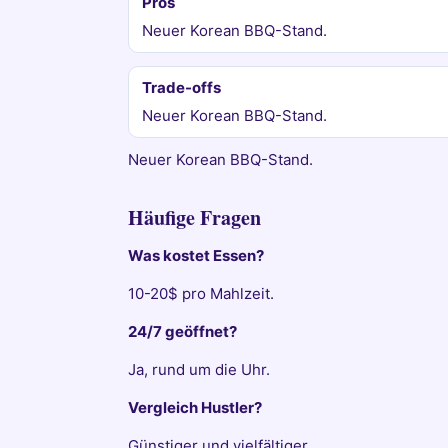
Pros
Neuer Korean BBQ-Stand.
Trade-offs
Neuer Korean BBQ-Stand.
Neuer Korean BBQ-Stand.
Häufige Fragen
Was kostet Essen?
10-20$ pro Mahlzeit.
24/7 geöffnet?
Ja, rund um die Uhr.
Vergleich Hustler?
Günstiger und vielfältiger.