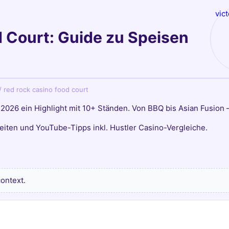
vic
 Court: Guide zu Speisen
/
red rock casino food court
2026 ein Highlight mit 10+ Ständen. Von BBQ bis Asian Fusion –
eiten und YouTube-Tipps inkl. Hustler Casino-Vergleiche.
context.