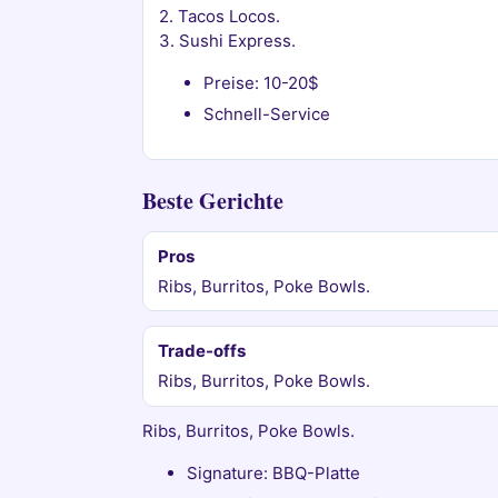
2. Tacos Locos.
3. Sushi Express.
Preise: 10-20$
Schnell-Service
Beste Gerichte
Pros
Ribs, Burritos, Poke Bowls.
Trade-offs
Ribs, Burritos, Poke Bowls.
Ribs, Burritos, Poke Bowls.
Signature: BBQ-Platte