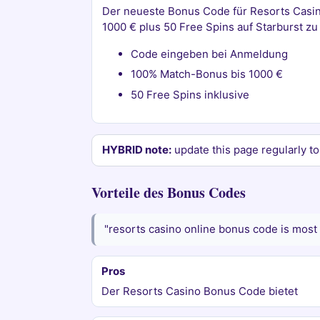
Der neueste Bonus Code für Resorts Casino
1000 € plus 50 Free Spins auf Starburst zu
Code eingeben bei Anmeldung
100% Match-Bonus bis 1000 €
50 Free Spins inklusive
HYBRID note:
update this page regularly to 
Vorteile des Bonus Codes
"resorts casino online bonus code is most
Pros
Der Resorts Casino Bonus Code bietet