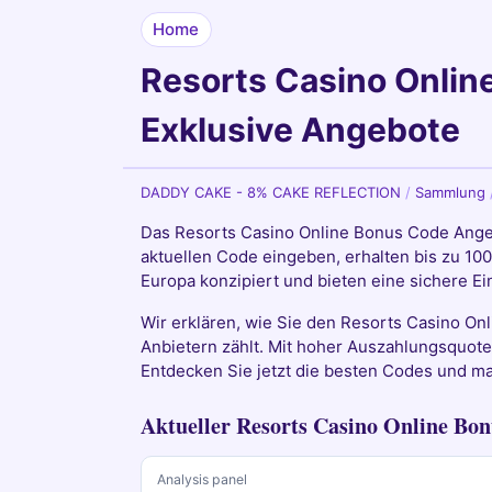
Home
Resorts Casino Onlin
Exklusive Angebote
DADDY CAKE - 8% CAKE REFLECTION
/
Sammlung
Das Resorts Casino Online Bonus Code Angeb
aktuellen Code eingeben, erhalten bis zu 10
Europa konzipiert und bieten eine sichere Ei
Wir erklären, wie Sie den Resorts Casino O
Anbietern zählt. Mit hoher Auszahlungsquote 
Entdecken Sie jetzt die besten Codes und ma
Aktueller Resorts Casino Online Bo
Analysis panel