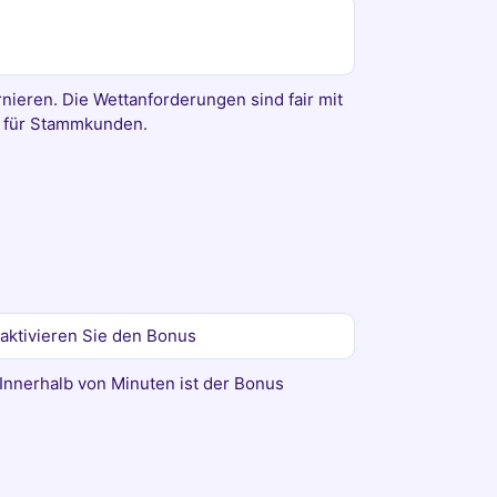
nieren. Die Wettanforderungen sind fair mit
i für Stammkunden.
aktivieren Sie den Bonus
 Innerhalb von Minuten ist der Bonus