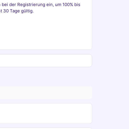
bei der Registrierung ein, um 100% bis
t 30 Tage gültig.