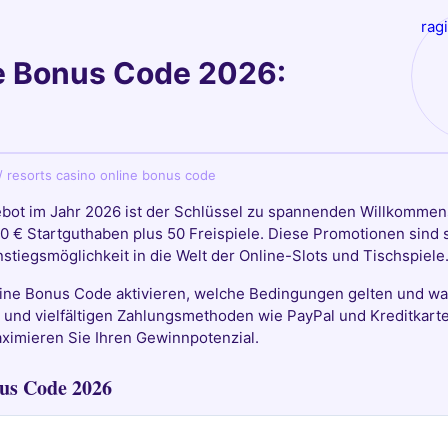
rag
e Bonus Code 2026:
/
resorts casino online bonus code
ot im Jahr 2026 ist der Schlüssel zu spannenden Willkommensb
00 € Startguthaben plus 50 Freispiele. Diese Promotionen sind
nstiegsmöglichkeit in die Welt der Online-Slots und Tischspiele
nline Bonus Code aktivieren, welche Bedingungen gelten und w
und vielfältigen Zahlungsmethoden wie PayPal und Kreditkarte i
ximieren Sie Ihren Gewinnpotenzial.
nus Code 2026