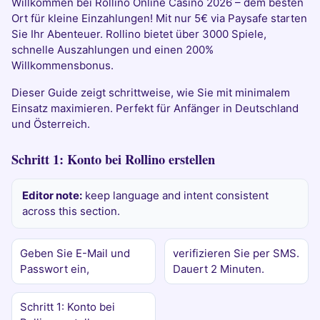
Willkommen bei Rollino Online Casino 2026 – dem besten
Ort für kleine Einzahlungen! Mit nur 5€ via Paysafe starten
Sie Ihr Abenteuer. Rollino bietet über 3000 Spiele,
schnelle Auszahlungen und einen 200%
Willkommensbonus.
Dieser Guide zeigt schrittweise, wie Sie mit minimalem
Einsatz maximieren. Perfekt für Anfänger in Deutschland
und Österreich.
Schritt 1: Konto bei Rollino erstellen
Editor note:
keep language and intent consistent
across this section.
Geben Sie E-Mail und
verifizieren Sie per SMS.
Passwort ein,
Dauert 2 Minuten.
Schritt 1: Konto bei