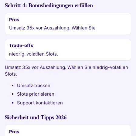
Schritt 4: Bonusbedingungen erfüllen
Pros
Umsatz 35x vor Auszahlung. Wählen Sie
Trade-offs
niedrig-volatilen Slots.
Umsatz 35x vor Auszahlung. Wählen Sie niedrig-volatilen
Slots.
Umsatz tracken
Slots priorisieren
Support kontaktieren
Sicherheit und Tipps 2026
Pros