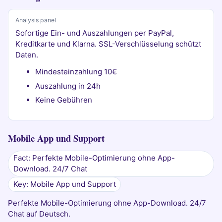
Analysis panel
Sofortige Ein- und Auszahlungen per PayPal,
Kreditkarte und Klarna. SSL-Verschlüsselung schützt
Daten.
Mindesteinzahlung 10€
Auszahlung in 24h
Keine Gebühren
Mobile App und Support
Fact: Perfekte Mobile-Optimierung ohne App-
Download. 24/7 Chat
Key: Mobile App und Support
Perfekte Mobile-Optimierung ohne App-Download. 24/7
Chat auf Deutsch.