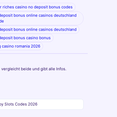
er riches casino no deposit bonus codes
deposit bonus online casinos deutschland
de
deposit bonus online casinos deutschland
deposit bonus casino bonus
g casino romania 2026
ergleicht beide und gibt alle Infos.
by Slots Codes 2026