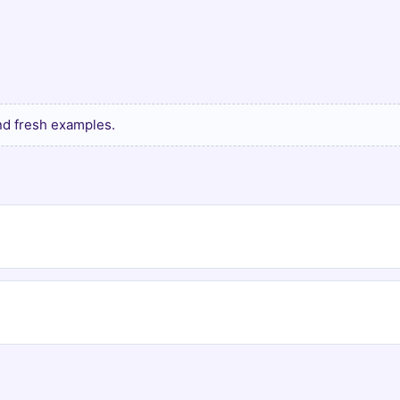
and fresh examples.