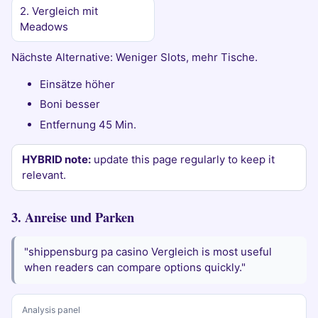
2. Vergleich mit
Meadows
Nächste Alternative: Weniger Slots, mehr Tische.
Einsätze höher
Boni besser
Entfernung 45 Min.
HYBRID note:
update this page regularly to keep it
relevant.
3. Anreise und Parken
"shippensburg pa casino Vergleich is most useful
when readers can compare options quickly."
Analysis panel