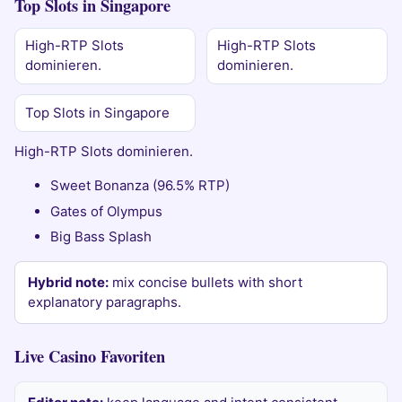
Top Slots in Singapore
High-RTP Slots
High-RTP Slots
dominieren.
dominieren.
Top Slots in Singapore
High-RTP Slots dominieren.
Sweet Bonanza (96.5% RTP)
Gates of Olympus
Big Bass Splash
Hybrid note:
mix concise bullets with short
explanatory paragraphs.
Live Casino Favoriten