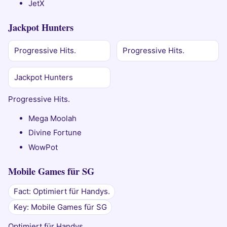
JetX
Jackpot Hunters
Progressive Hits.
Progressive Hits.
Jackpot Hunters
Progressive Hits.
Mega Moolah
Divine Fortune
WowPot
Mobile Games für SG
Fact: Optimiert für Handys.
Key: Mobile Games für SG
Optimiert für Handys.