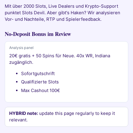
Mit über 2000 Slots, Live Dealers und Krypto-Support
punktet Slots Devil. Aber gibt's Haken? Wir analysieren
Vor- und Nachteile, RTP und Spielerfeedback.
No-Deposit Bonus im Review
Analysis panel
20€ gratis + 50 Spins für Neue. 40x WR, Indiana
zugänglich.
Sofortgutschrift
Qualifizierte Slots
Max Cashout 100€
HYBRID note:
update this page regularly to keep it
relevant.