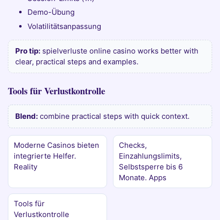
Demo-Übung
Volatilitätsanpassung
Pro tip:
spielverluste online casino works better with
clear, practical steps and examples.
Tools für Verlustkontrolle
Blend:
combine practical steps with quick context.
Moderne Casinos bieten
Checks,
integrierte Helfer.
Einzahlungslimits,
Reality
Selbstsperre bis 6
Monate. Apps
Tools für
Verlustkontrolle