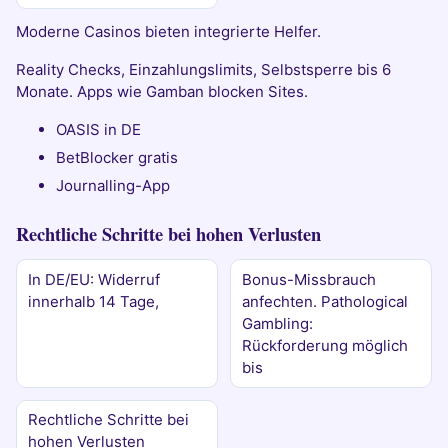
Moderne Casinos bieten integrierte Helfer.
Reality Checks, Einzahlungslimits, Selbstsperre bis 6
Monate. Apps wie Gamban blocken Sites.
OASIS in DE
BetBlocker gratis
Journalling-App
Rechtliche Schritte bei hohen Verlusten
In DE/EU: Widerruf
Bonus-Missbrauch
innerhalb 14 Tage,
anfechten. Pathological
Gambling:
Rückforderung möglich
bis
Rechtliche Schritte bei
hohen Verlusten