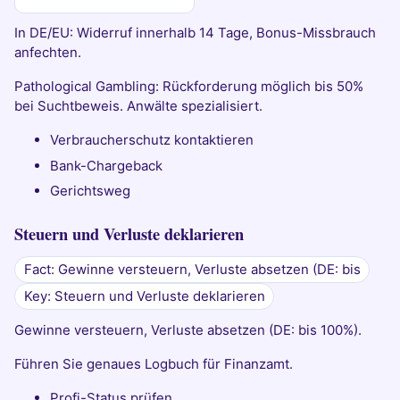
In DE/EU: Widerruf innerhalb 14 Tage, Bonus-Missbrauch
anfechten.
Pathological Gambling: Rückforderung möglich bis 50%
bei Suchtbeweis. Anwälte spezialisiert.
Verbraucherschutz kontaktieren
Bank-Chargeback
Gerichtsweg
Steuern und Verluste deklarieren
Fact: Gewinne versteuern, Verluste absetzen (DE: bis
Key: Steuern und Verluste deklarieren
Gewinne versteuern, Verluste absetzen (DE: bis 100%).
Führen Sie genaues Logbuch für Finanzamt.
Profi-Status prüfen