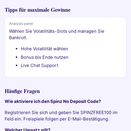
Tipps für maximale Gewinne
Analysis panel
Wählen Sie Volatilitäts-Slots und managen Sie
Bankroll.
Hohe Volatilität wählen
Bonus bis Ende nutzen
Live Chat Support
Häufige Fragen
Wie aktiviere ich den Spinz No Deposit Code?
Registrieren Sie sich und geben Sie SPINZFREE100 im
Feld ein. Freispiele folgen per E-Mail-Bestätigung.
Welcher Umsatz gilt?