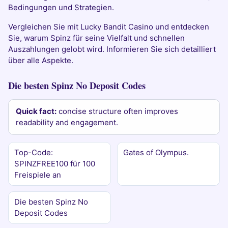
Bedingungen und Strategien.
Vergleichen Sie mit Lucky Bandit Casino und entdecken
Sie, warum Spinz für seine Vielfalt und schnellen
Auszahlungen gelobt wird. Informieren Sie sich detailliert
über alle Aspekte.
Die besten Spinz No Deposit Codes
Quick fact:
concise structure often improves
readability and engagement.
Top-Code:
Gates of Olympus.
SPINZFREE100 für 100
Freispiele an
Die besten Spinz No
Deposit Codes