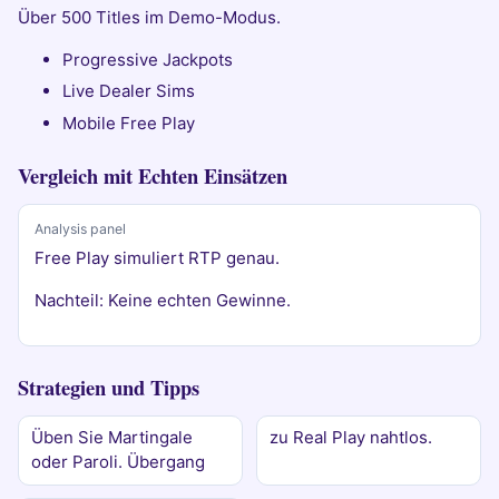
Über 500 Titles im Demo-Modus.
Progressive Jackpots
Live Dealer Sims
Mobile Free Play
Vergleich mit Echten Einsätzen
Analysis panel
Free Play simuliert RTP genau.
Nachteil: Keine echten Gewinne.
Strategien und Tipps
Üben Sie Martingale
zu Real Play nahtlos.
oder Paroli. Übergang