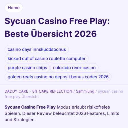
Home
Sycuan Casino Free Play:
Beste Übersicht 2026
casino days innskuddsbonus
kicked out of casino roulette computer
purple casino chips
colorado river casino
golden reels casino no deposit bonus codes 2026
DADDY CAKE - 8% CAKE REFLECTION
/
Sammlung
/
sycuan casino
free play Übersicht
Sycuan Casino Free Play
Modus erlaubt risikofreies
Spielen. Dieser Review beleuchtet 2026 Features, Limits
und Strategien.