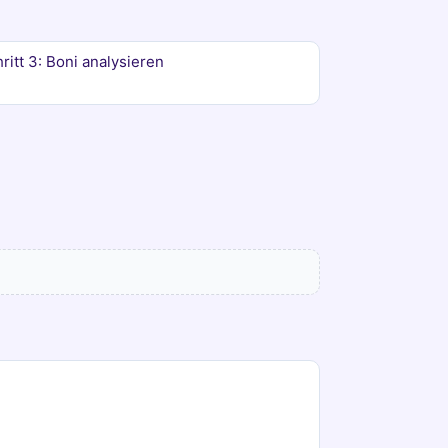
ritt 3: Boni analysieren