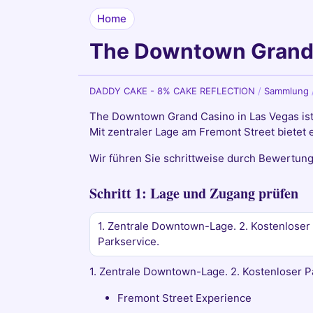
Home
The Downtown Grand 
DADDY CAKE - 8% CAKE REFLECTION
/
Sammlung
The Downtown Grand Casino in Las Vegas ist 2
Mit zentraler Lage am Fremont Street bietet 
Wir führen Sie schrittweise durch Bewertungs
Schritt 1: Lage und Zugang prüfen
1. Zentrale Downtown-Lage. 2. Kostenloser
Parkservice.
1. Zentrale Downtown-Lage. 2. Kostenloser P
Fremont Street Experience