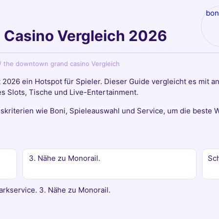
bon
Casino Vergleich 2026
/
the downtown grand casino Vergleich
026 ein Hotspot für Spieler. Dieser Guide vergleicht es mit a
es Slots, Tische und Live-Entertainment.
kriterien wie Boni, Spieleauswahl und Service, um die beste Wa
3. Nähe zu Monorail.
Sch
arkservice. 3. Nähe zu Monorail.