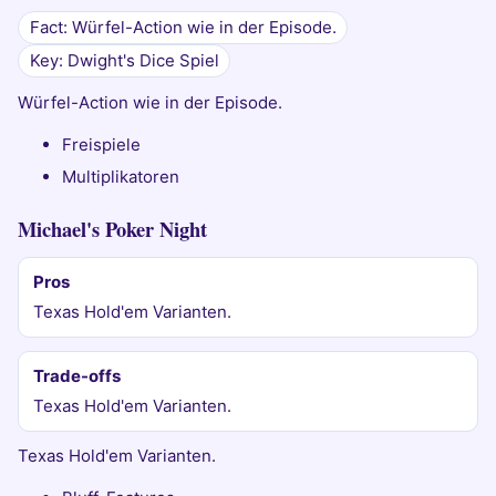
Fact: Würfel-Action wie in der Episode.
Key: Dwight's Dice Spiel
Würfel-Action wie in der Episode.
Freispiele
Multiplikatoren
Michael's Poker Night
Pros
Texas Hold'em Varianten.
Trade-offs
Texas Hold'em Varianten.
Texas Hold'em Varianten.