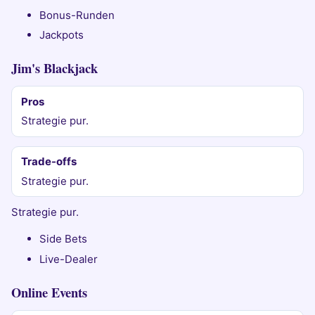
Bonus-Runden
Jackpots
Jim's Blackjack
Pros
Strategie pur.
Trade-offs
Strategie pur.
Strategie pur.
Side Bets
Live-Dealer
Online Events