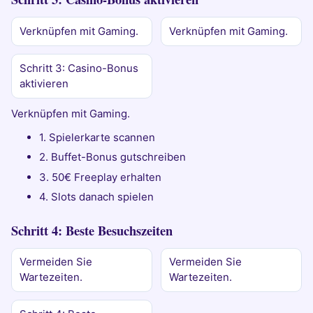
Verknüpfen mit Gaming.
Verknüpfen mit Gaming.
Schritt 3: Casino-Bonus
aktivieren
Verknüpfen mit Gaming.
1. Spielerkarte scannen
2. Buffet-Bonus gutschreiben
3. 50€ Freeplay erhalten
4. Slots danach spielen
Schritt 4: Beste Besuchszeiten
Vermeiden Sie
Vermeiden Sie
Wartezeiten.
Wartezeiten.