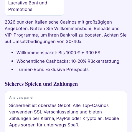
Lucrative Boni und
Promotions
2026 punkten italienische Casinos mit großzügigen
Angeboten. Nutzen Sie Willkommensboni, Reloads und
VIP-Programme, um Ihren Bankroll zu boosten. Achten Sie
auf Umsatzbedingungen von 30-40x.
Willkommenspaket: Bis 1000 € + 300 FS
Wöchentliche Cashbacks: 10-20% Rückerstattung
Turnier-Boni: Exklusive Preispools
Sicheres Spielen und Zahlungen
Analysis panel
Sicherheit ist oberstes Gebot. Alle Top-Casinos
verwenden SSL-Verschlüsselung und bieten
Zahlungen per Klarna, PayPal oder Krypto an. Mobile
Apps sorgen für unterwegs Spaß.