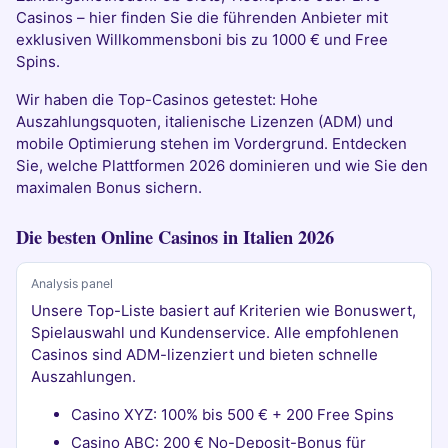
Casinos – hier finden Sie die führenden Anbieter mit
exklusiven Willkommensboni bis zu 1000 € und Free
Spins.
Wir haben die Top-Casinos getestet: Hohe
Auszahlungsquoten, italienische Lizenzen (ADM) und
mobile Optimierung stehen im Vordergrund. Entdecken
Sie, welche Plattformen 2026 dominieren und wie Sie den
maximalen Bonus sichern.
Die besten Online Casinos in Italien 2026
Analysis panel
Unsere Top-Liste basiert auf Kriterien wie Bonuswert,
Spielauswahl und Kundenservice. Alle empfohlenen
Casinos sind ADM-lizenziert und bieten schnelle
Auszahlungen.
Casino XYZ: 100% bis 500 € + 200 Free Spins
Casino ABC: 200 € No-Deposit-Bonus für