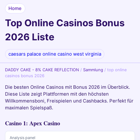
Home
Top Online Casinos Bonus
2026 Liste
caesars palace online casino west virginia
DADDY CAKE - 8% CAKE REFLECTION
/
Sammlung
/
top online
casinos bonus 2026
Die besten Online Casinos mit Bonus 2026 im Überblick.
Diese Liste zeigt Plattformen mit den höchsten
Willkommensboni, Freispielen und Cashbacks. Perfekt für
maximalen Spielspaß.
Casino 1: Apex Casino
Analysis panel