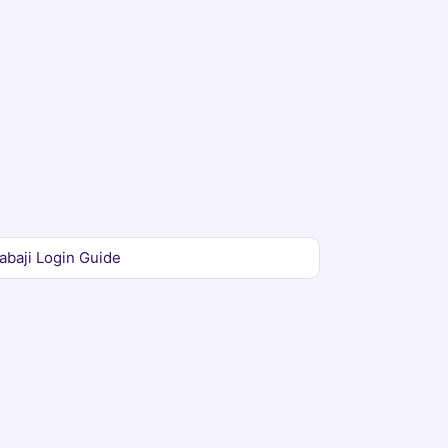
abaji Login Guide