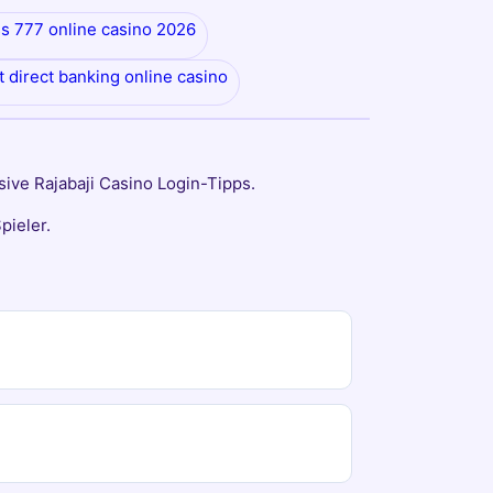
ss 777 online casino 2026
t direct banking online casino
sive Rajabaji Casino Login-Tipps.
pieler.