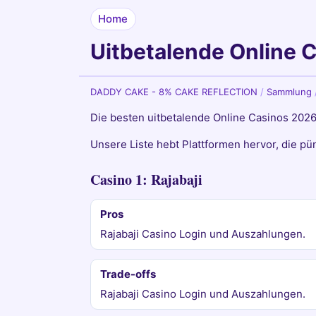
Home
Uitbetalende Online 
DADDY CAKE - 8% CAKE REFLECTION
/
Sammlung
Die besten uitbetalende Online Casinos 2026!
Unsere Liste hebt Plattformen hervor, die pün
Casino 1: Rajabaji
Pros
Rajabaji Casino Login und Auszahlungen.
Trade-offs
Rajabaji Casino Login und Auszahlungen.