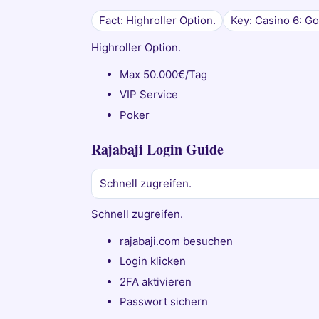
Fact: Highroller Option.
Key: Casino 6: G
Highroller Option.
Max 50.000€/Tag
VIP Service
Poker
Rajabaji Login Guide
Schnell zugreifen.
Schnell zugreifen.
rajabaji.com besuchen
Login klicken
2FA aktivieren
Passwort sichern