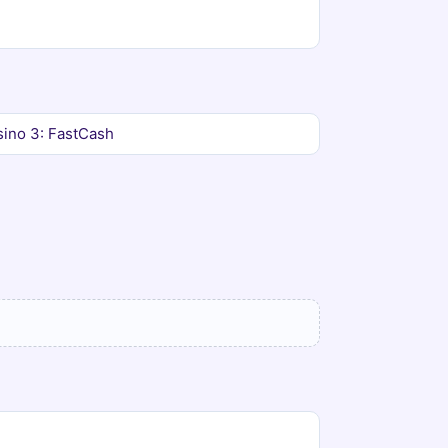
ino 3: FastCash