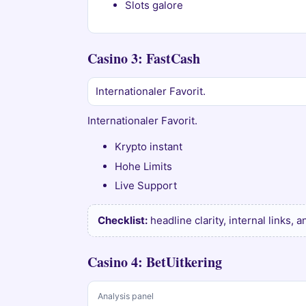
Slots galore
Casino 3: FastCash
Internationaler Favorit.
Internationaler Favorit.
Krypto instant
Hohe Limits
Live Support
Checklist:
headline clarity, internal links, 
Casino 4: BetUitkering
Analysis panel