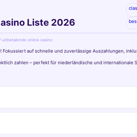
cla
Casino Liste 2026
bes
/
uitbetalende online casino
 Fokussiert auf schnelle und zuverlässige Auszahlungen, inklu
ktlich zahlen – perfekt für niederländische und internationale S