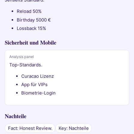
Reload 50%
Birthday 5000 €
Lossback 15%
Sicherheit und Mobile
Analysis panel
Top-Standards.
Curacao Lizenz
App für VIPs
Biometrie-Login
Nachteile
Fact: Honest Review.
Key: Nachteile