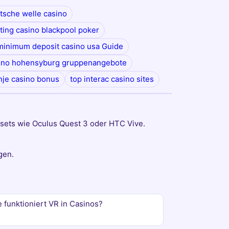
tsche welle casino
ting casino blackpool poker
minimum deposit casino usa Guide
ino hohensyburg gruppenangebote
nje casino bonus
top interac casino sites
dsets wie Oculus Quest 3 oder HTC Vive.
gen.
 funktioniert VR in Casinos?