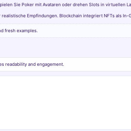
elen Sie Poker mit Avataren oder drehen Slots in virtuellen L
 realistische Empfindungen. Blockchain integriert NFTs als In
and fresh examples.
es readability and engagement.