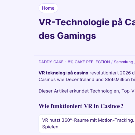
Home
VR-Technologie på Ca
des Gamings
DADDY CAKE - 8% CAKE REFLECTION
/
Sammlung
VR teknologi på casino
revolutioniert 2026 d
Casinos wie Decentraland und SlotsMillion b
Dieser Artikel erkundet Technologien, Top-V
Wie funktioniert VR in Casinos?
VR nutzt 360°-Räume mit Motion-Tracking.
Spielen