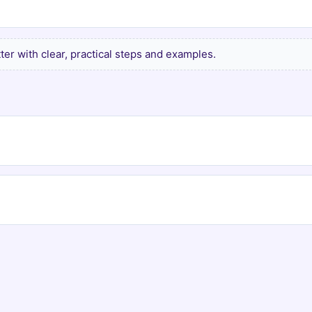
ter with clear, practical steps and examples.