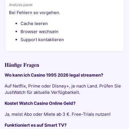
Analysis panel
Bei Fehlern so vorgehen.
Cache leeren
Browser wechseln
Support kontaktieren
Häufige Fragen
Wo kann ich Casino 1995 2026 legal streamen?
Auf Netflix, Prime oder Disney+, je nach Land. Prüfen Sie
JustWatch für aktuelle Verfügbarkeit.
Kostet Watch Casino Online Geld?
Ja, meist Abo oder Miete ab 3 €. Free-Trials nutzen!
Funktioniert es auf Smart TV?