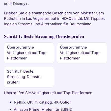
oder Disney+.
Erleben Sie die spannende Geschichte von Mobster Sam
Rothstein in Las Vegas erneut in HD-Qualität. Mit Tipps zu
legalen Streams und Alternativen für Deutschland.
Schritt 1: Beste Streaming-Dienste prüfen
Überprüfen Sie
Überprüfen Sie
Verfügbarkeit auf Top-
Verfügbarkeit auf Top-
Plattformen.
Plattformen.
Schritt 1: Beste
Streaming-Dienste
prüfen
Überprüfen Sie Verfügbarkeit auf Top-Plattformen.
Netflix: Oft im Katalog, 4K-Option
Amazon Prime: Mieten für 3,99 €