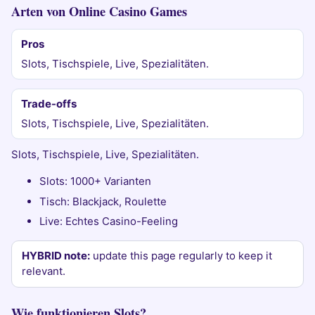
Arten von Online Casino Games
Pros
Slots, Tischspiele, Live, Spezialitäten.
Trade-offs
Slots, Tischspiele, Live, Spezialitäten.
Slots, Tischspiele, Live, Spezialitäten.
Slots: 1000+ Varianten
Tisch: Blackjack, Roulette
Live: Echtes Casino-Feeling
HYBRID note:
update this page regularly to keep it
relevant.
Wie funktionieren Slots?