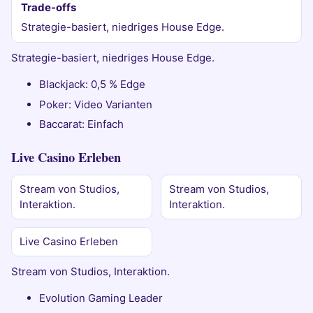
Trade-offs
Strategie-basiert, niedriges House Edge.
Strategie-basiert, niedriges House Edge.
Blackjack: 0,5 % Edge
Poker: Video Varianten
Baccarat: Einfach
Live Casino Erleben
Stream von Studios,
Stream von Studios,
Interaktion.
Interaktion.
Live Casino Erleben
Stream von Studios, Interaktion.
Evolution Gaming Leader