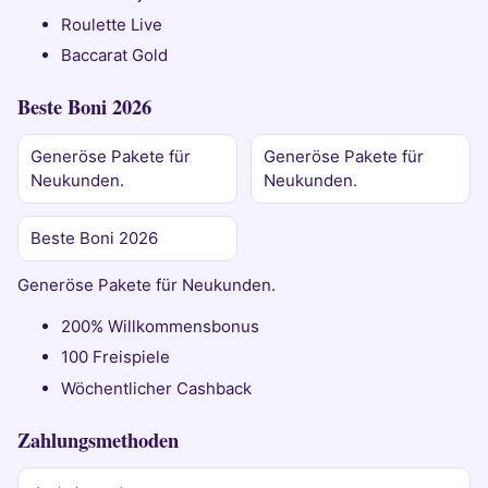
Roulette Live
Baccarat Gold
Beste Boni 2026
Generöse Pakete für
Generöse Pakete für
Neukunden.
Neukunden.
Beste Boni 2026
Generöse Pakete für Neukunden.
200% Willkommensbonus
100 Freispiele
Wöchentlicher Cashback
Zahlungsmethoden