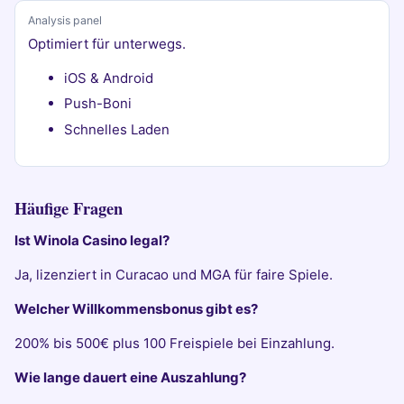
Analysis panel
Optimiert für unterwegs.
iOS & Android
Push-Boni
Schnelles Laden
Häufige Fragen
Ist Winola Casino legal?
Ja, lizenziert in Curacao und MGA für faire Spiele.
Welcher Willkommensbonus gibt es?
200% bis 500€ plus 100 Freispiele bei Einzahlung.
Wie lange dauert eine Auszahlung?