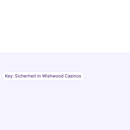
Key: Sicherheit in Wishwood Casinos