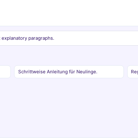
t explanatory paragraphs.
Schrittweise Anleitung für Neulinge.
Reg