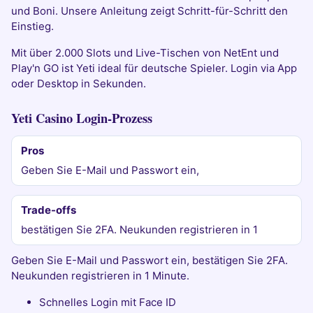
und Boni. Unsere Anleitung zeigt Schritt-für-Schritt den
Einstieg.
Mit über 2.000 Slots und Live-Tischen von NetEnt und
Play'n GO ist Yeti ideal für deutsche Spieler. Login via App
oder Desktop in Sekunden.
Yeti Casino Login-Prozess
Pros
Geben Sie E-Mail und Passwort ein,
Trade-offs
bestätigen Sie 2FA. Neukunden registrieren in 1
Geben Sie E-Mail und Passwort ein, bestätigen Sie 2FA.
Neukunden registrieren in 1 Minute.
Schnelles Login mit Face ID