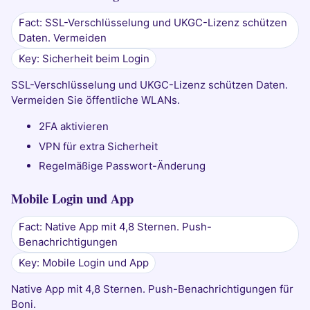
Fact: SSL-Verschlüsselung und UKGC-Lizenz schützen
Daten. Vermeiden
Key: Sicherheit beim Login
SSL-Verschlüsselung und UKGC-Lizenz schützen Daten.
Vermeiden Sie öffentliche WLANs.
2FA aktivieren
VPN für extra Sicherheit
Regelmäßige Passwort-Änderung
Mobile Login und App
Fact: Native App mit 4,8 Sternen. Push-
Benachrichtigungen
Key: Mobile Login und App
Native App mit 4,8 Sternen. Push-Benachrichtigungen für
Boni.