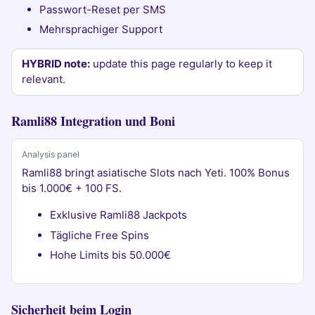
Passwort-Reset per SMS
Mehrsprachiger Support
HYBRID note:
update this page regularly to keep it
relevant.
Ramli88 Integration und Boni
Analysis panel
Ramli88 bringt asiatische Slots nach Yeti. 100% Bonus
bis 1.000€ + 100 FS.
Exklusive Ramli88 Jackpots
Tägliche Free Spins
Hohe Limits bis 50.000€
Sicherheit beim Login