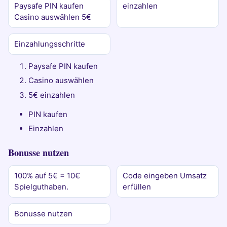
Paysafe PIN kaufen
einzahlen
Casino auswählen 5€
Einzahlungsschritte
Paysafe PIN kaufen
Casino auswählen
5€ einzahlen
PIN kaufen
Einzahlen
Bonusse nutzen
100% auf 5€ = 10€
Code eingeben Umsatz
Spielguthaben.
erfüllen
Bonusse nutzen