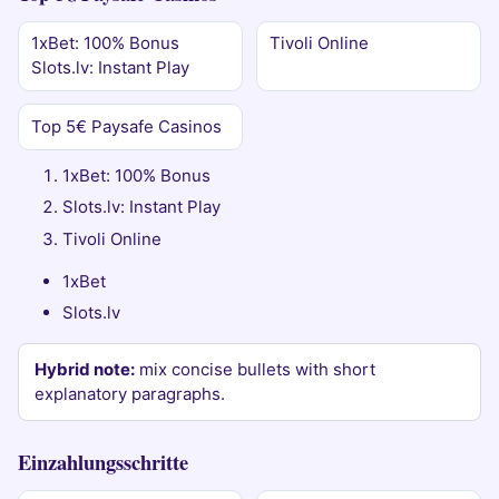
1xBet: 100% Bonus
Tivoli Online
Slots.lv: Instant Play
Top 5€ Paysafe Casinos
1xBet: 100% Bonus
Slots.lv: Instant Play
Tivoli Online
1xBet
Slots.lv
Hybrid note:
mix concise bullets with short
explanatory paragraphs.
Einzahlungsschritte