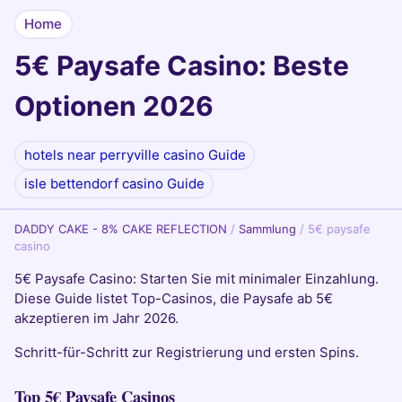
Home
5€ Paysafe Casino: Beste
Optionen 2026
hotels near perryville casino Guide
isle bettendorf casino Guide
DADDY CAKE - 8% CAKE REFLECTION
/
Sammlung
/
5€ paysafe
casino
5€ Paysafe Casino: Starten Sie mit minimaler Einzahlung.
Diese Guide listet Top-Casinos, die Paysafe ab 5€
akzeptieren im Jahr 2026.
Schritt-für-Schritt zur Registrierung und ersten Spins.
Top 5€ Paysafe Casinos