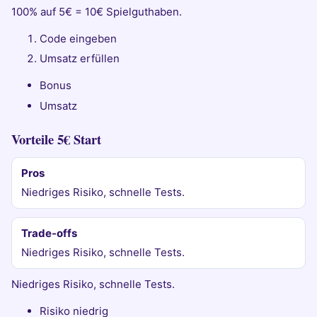
100% auf 5€ = 10€ Spielguthaben.
Code eingeben
Umsatz erfüllen
Bonus
Umsatz
Vorteile 5€ Start
Pros
Niedriges Risiko, schnelle Tests.
Trade-offs
Niedriges Risiko, schnelle Tests.
Niedriges Risiko, schnelle Tests.
Risiko niedrig