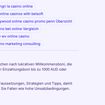
ngri la casino online
online casinos with betsoft
lywood online casino promo penn Übersicht
ino bet online Vergleich
 wv online casino
ino marketing consulting
uchen nach lukrativen Willkommensboni, die
er Einzahlungsboni bis zu 1000 AUD oder
oraussetzungen, Strategien und Tipps, damit
n Sie Fallen wie hohe Umsatzbedingungen.