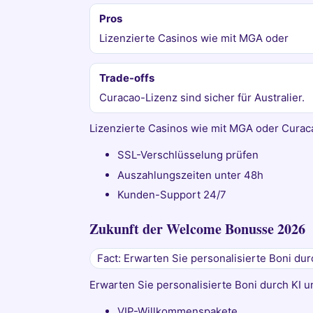
Pros
Lizenzierte Casinos wie mit MGA oder
Trade-offs
Curacao-Lizenz sind sicher für Australier.
Lizenzierte Casinos wie mit MGA oder Curacao
SSL-Verschlüsselung prüfen
Auszahlungszeiten unter 48h
Kunden-Support 24/7
Zukunft der Welcome Bonusse 2026
Fact: Erwarten Sie personalisierte Boni dur
Erwarten Sie personalisierte Boni durch KI 
VIP-Willkommenspakete