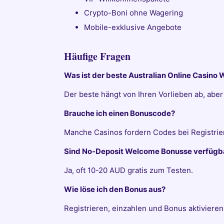
Crypto-Boni ohne Wagering
Mobile-exklusive Angebote
Häufige Fragen
Was ist der beste Australian Online Casin
Der beste hängt von Ihren Vorlieben ab, abe
Brauche ich einen Bonuscode?
Manche Casinos fordern Codes bei Registrie
Sind No-Deposit Welcome Bonusse verfügb
Ja, oft 10-20 AUD gratis zum Testen.
Wie löse ich den Bonus aus?
Registrieren, einzahlen und Bonus aktivieren