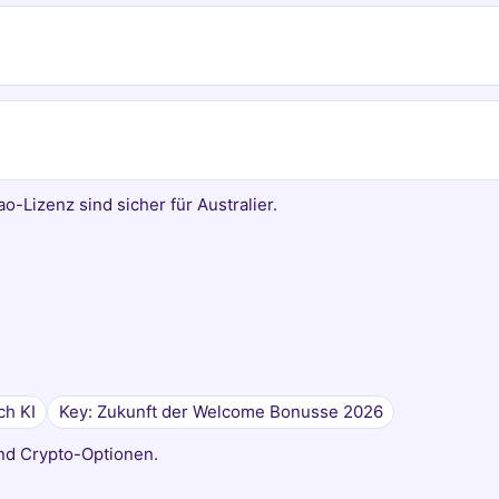
-Lizenz sind sicher für Australier.
ch KI
Key: Zukunft der Welcome Bonusse 2026
und Crypto-Optionen.