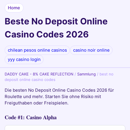
Home
Beste No Deposit Online
Casino Codes 2026
chilean pesos online casinos
casino noir online
yyy casino login
DADDY CAKE - 8% CAKE REFLECTION
/
Sammlung
/
best no
deposit online casino codes
Die besten No Deposit Online Casino Codes 2026 für
Roulette und mehr. Starten Sie ohne Risiko mit
Freiguthaben oder Freispielen.
Code #1: Casino Alpha