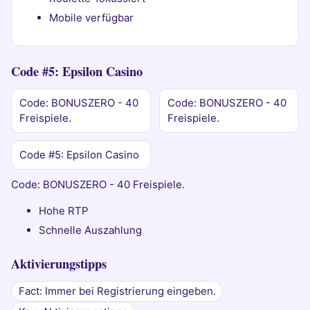
Mobile verfügbar
Code #5: Epsilon Casino
Code: BONUSZERO - 40
Code: BONUSZERO - 40
Freispiele.
Freispiele.
Code #5: Epsilon Casino
Code: BONUSZERO - 40 Freispiele.
Hohe RTP
Schnelle Auszahlung
Aktivierungstipps
Fact: Immer bei Registrierung eingeben.