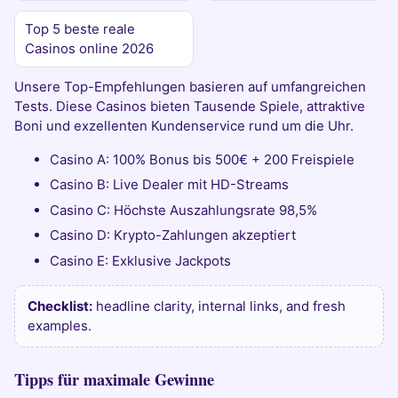
Top 5 beste reale
Casinos online 2026
Unsere Top-Empfehlungen basieren auf umfangreichen
Tests. Diese Casinos bieten Tausende Spiele, attraktive
Boni und exzellenten Kundenservice rund um die Uhr.
Casino A: 100% Bonus bis 500€ + 200 Freispiele
Casino B: Live Dealer mit HD-Streams
Casino C: Höchste Auszahlungsrate 98,5%
Casino D: Krypto-Zahlungen akzeptiert
Casino E: Exklusive Jackpots
Checklist:
headline clarity, internal links, and fresh
examples.
Tipps für maximale Gewinne