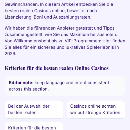
Gewinnchancen. In diesem Artikel entdecken Sie die
besten realen Casinos online, bewertet nach
Lizenzierung, Boni und Auszahlungsraten.
Wir haben die führenden Anbieter getestet und Tipps
zusammengestellt, wie Sie das Maximum herausholen.
Von Willkommensboni bis zu VIP-Programmen: Hier finden
Sie alles für ein sicheres und lukratives Spielerlebnis in
2026.
Kriterien für die besten realen Online Casinos
Editor note:
keep language and intent consistent
across this section.
Bei der Auswahl der
Casinos online achten
besten realen
wir auf strenge Kriterien
Kriterien für die besten