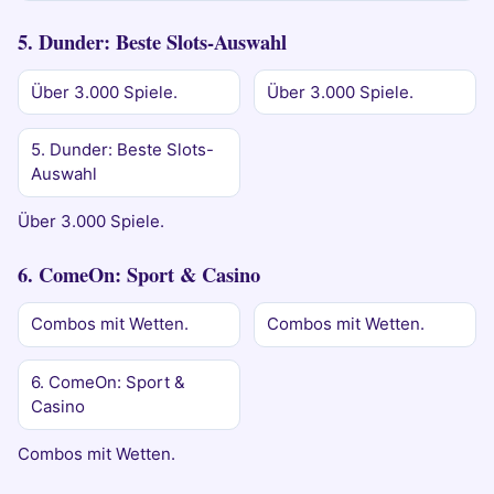
5. Dunder: Beste Slots-Auswahl
Über 3.000 Spiele.
Über 3.000 Spiele.
5. Dunder: Beste Slots-
Auswahl
Über 3.000 Spiele.
6. ComeOn: Sport & Casino
Combos mit Wetten.
Combos mit Wetten.
6. ComeOn: Sport &
Casino
Combos mit Wetten.