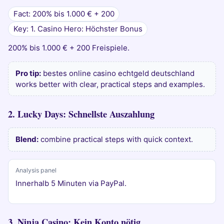
Fact: 200% bis 1.000 € + 200
Key: 1. Casino Hero: Höchster Bonus
200% bis 1.000 € + 200 Freispiele.
Pro tip:
bestes online casino echtgeld deutschland
works better with clear, practical steps and examples.
2. Lucky Days: Schnellste Auszahlung
Blend:
combine practical steps with quick context.
Analysis panel
Innerhalb 5 Minuten via PayPal.
3. Ninja Casino: Kein Konto nötig