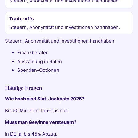
Steuern, Anonymität und Investitionen handhaben.
Trade-offs
Steuern, Anonymität und Investitionen handhaben.
Steuern, Anonymität und Investitionen handhaben.
Finanzberater
Auszahlung in Raten
Spenden-Optionen
Häufige Fragen
Wie hoch sind Slot-Jackpots 2026?
Bis 50 Mio. € in Top-Casinos.
Muss man Gewinne versteuern?
In DE ja, bis 45% Abzug.