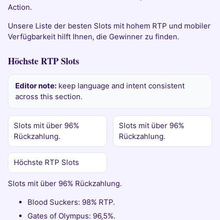
Action.
Unsere Liste der besten Slots mit hohem RTP und mobiler
Verfügbarkeit hilft Ihnen, die Gewinner zu finden.
Höchste RTP Slots
Editor note:
keep language and intent consistent
across this section.
Slots mit über 96%
Slots mit über 96%
Rückzahlung.
Rückzahlung.
Höchste RTP Slots
Slots mit über 96% Rückzahlung.
Blood Suckers: 98% RTP.
Gates of Olympus: 96,5%.