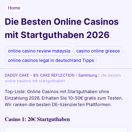
Home
Die Besten Online Casinos
mit Startguthaben 2026
online casino review malaysia
casino online greece
online casinos legal in deutschland Tipps
DADDY CAKE - 8% CAKE REFLECTION
/
Sammlung
/
die besten
online casinos mit startguthaben
Top-Liste: Online Casinos mit Startguthaben ohne
Einzahlung 2026. Erhalten Sie 10-50€ gratis zum Testen.
Wir ranken die besten DE-lizenzierten Plattformen.
Casino 1: 20€ Startguthaben